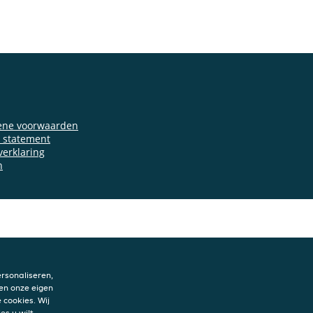
ene voorwaarden
y statement
verklaring
n
rsonaliseren,
en onze eigen
 cookies. Wij
es u wilt