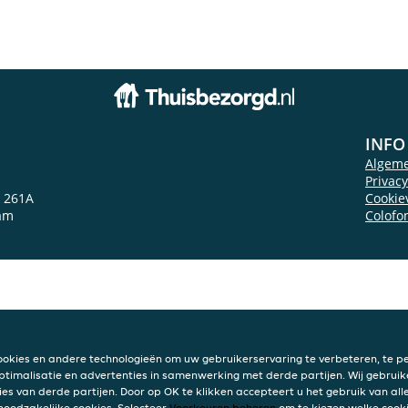
INFO
Algem
Privac
 261A
Cookie
am
Colofo
ookies en andere technologieën om uw gebruikerservaring te verbeteren, te pe
ptimalisatie en advertenties in samenwerking met derde partijen. Wij gebruik
ies van derde partijen. Door op OK te klikken accepteert u het gebruik van alle
 noodzakelijke cookies. Selecteer
Voorkeuren beheren
om te kiezen welke cooki